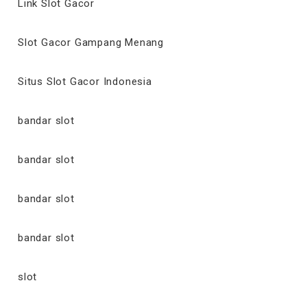
Link Slot Gacor
Slot Gacor Gampang Menang
Situs Slot Gacor Indonesia
bandar slot
bandar slot
bandar slot
bandar slot
slot