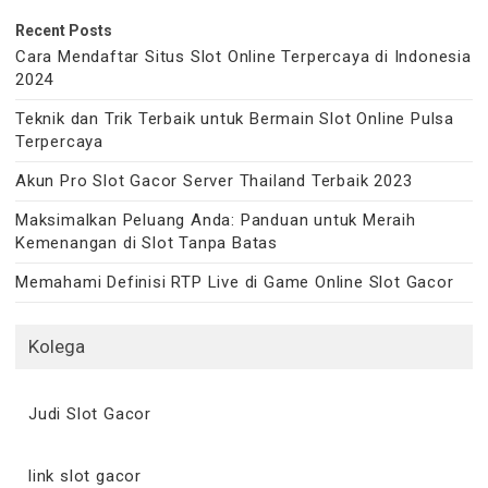
Recent Posts
Cara Mendaftar Situs Slot Online Terpercaya di Indonesia
2024
Teknik dan Trik Terbaik untuk Bermain Slot Online Pulsa
Terpercaya
Akun Pro Slot Gacor Server Thailand Terbaik 2023
Maksimalkan Peluang Anda: Panduan untuk Meraih
Kemenangan di Slot Tanpa Batas
Memahami Definisi RTP Live di Game Online Slot Gacor
Kolega
Judi Slot Gacor
link slot gacor