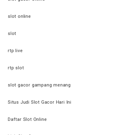
slot online
slot
rtp live
rtp slot
slot gacor gampang menang
Situs Judi Slot Gacor Hari Ini
Daftar Slot Online